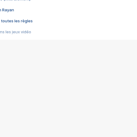
im Rayan
 toutes les règles
s les jeux vidéo
us choquant de Rockstar ? - Le scandale BULLY
e plus moche de Steam
du RÊVE tourne au CAUCHEMAR
pendant 8 heures
it… à tort
umiliés par un jeu vidéo
ire - Final Fantasy 8
ti un empire - Age of Empires
story DOFUS